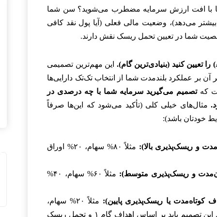
یا با افت ارزش سرمایه مضطرب می‌شوید؟ سن شما
بیشتر می‌دهد)، وضعیت مالی فعلی (آیا پول نقد کافی
شخصیت شما در تعیین تحمل ریسک نقش دارند.
این مهم‌ترین تصمیمی
 آن بر عملکرد بلندمدت شما از انتخاب تک‌تک دارایی‌ها
ست که
تصمیم می‌گیرید سرمایه شما با چه درصدی در
.
مثال‌های خیلی کلی (تأکید می‌شود که این‌ها صرفاً
ط خودتان باشد):
دت و ریسک‌پذیری بالا):
مثلاً ۸۰% سهام، ۲۰% اوراق
ن‌مدت و ریسک‌پذیری متوسط):
مثلاً ۶۰% سهام، ۴۰%
ف کوتاه‌مدت یا ریسک‌پذیری پایین):
مثلاً ۲۰% سهام،
۸۰% اوراق قرضه و معادل‌های نقدی. این تصمیم باید بر اساس اهداف گام ۱ و تحمل ریسک