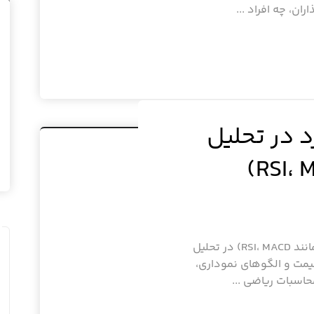
ان، چه افراد ...
د در تحلیل
اندیکاتورهای پرکاربرد در تحلیل تکنیکال (مانند RSI، MACD) در تحلیل
یمت و الگوهای نموداری،
حاسبات ریاضی ...